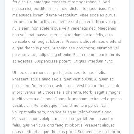
feugiat. Pellentesque consequat tempor rhoncus. Sed
massa nisi, porttitor in nisl nec, dictum tempus risus. Proin
malesuada lorem id urna vestibulum, vitae sodales purus
fermentum. In facilisis eu neque sed placerat. Nam volutpat
nulla sem, non scelerisque velit venenatis nec. Maecenas
non volutpat massa. Integer bibendum auctor felis, quis
vehicula orci feugiat lobortis. Praesent aliquet risus eleifend
augue rhoncus porta. Suspendisse orci tortor, euismod vel
pulvinar vitae, adipiscing ut enim. Etiam elementum id turpis
ac egestas. Suspendisse potenti. Ut quis interdum nunc.
Ut nec quam rhoncus, porta justo sed, tempor felis.
Praesent iaculis nunc sed aliquet vestibulum. Aliquam ac
purus leo. Donec non gravida arcu. Vestibulum fringilla nibh
in orci varius, et ultrices felis pharetra. Morbi sagittis magna
id elit viverra euismod. Donec fermentum lectus vel egestas
vestibulum. Pellentesque in condimentum purus. Nam
volutpat nulla sem, non scelerisque velit venenatis nec.
Maecenas non volutpat massa. Integer bibendum auctor
felis, quis vehicula orci feugiat lobortis. Praesent aliquet
risus eleifend augue rhoncus porta. Suspendisse orci tortor,